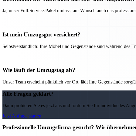
Ja, unser Full-Service-Paket umfasst auf Wunsch auch das professio
Ist mein Umzugsgut versichert?
Selbstverständlich! Ihre Möbel und Gegenstände sind während des Tra
Wie läuft der Umzugstag ab?
Unser Team erscheint pünktlich vor Ort, lädt Ihre Gegenstände sorgfälti
Alle Fragen geklärt?
Dann probieren Sie es jetzt aus und fordern Sie Ihr individuelles Ang
Jetzt Anfrage starten
Professionelle Umzugsfirma gesucht? Wir übernehme