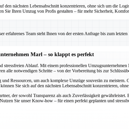
f den nächsten Lebensabschnitt konzentrieren, ohne sich um die Logis
sen Sie Ihren Umzug von Profis gestalten – für mehr Sicherheit, Komfor
 erfahrenes Team steht Ihnen von der ersten Anfrage bis zum letzten Ka
nternehmen Marl – so klappt es perfekt
nd stressfreien Ablauf. Mit einem professionellen Umzugsunternehmen M
eren alle notwendigen Schritte – von der Vorbereitung bis zur Schlüssüb
g und Ressourcen, um auch komplexe Umzüge souverän zu meistern. O
So können Sie sich auf den nächsten Lebensabschnitt konzentrieren, oh
ner, der sowohl Transparenz als auch Zuverlässigkeit gewährleistet. E
. Nutzen Sie unser Know-how – für einen perfekt geplanten und stressf