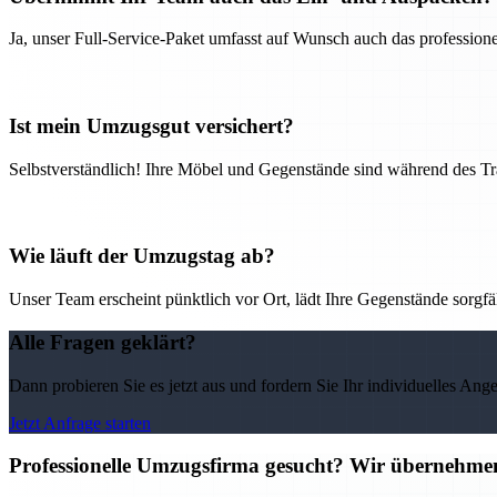
Ja, unser Full-Service-Paket umfasst auf Wunsch auch das professio
Ist mein Umzugsgut versichert?
Selbstverständlich! Ihre Möbel und Gegenstände sind während des Tra
Wie läuft der Umzugstag ab?
Unser Team erscheint pünktlich vor Ort, lädt Ihre Gegenstände sorgfälti
Alle Fragen geklärt?
Dann probieren Sie es jetzt aus und fordern Sie Ihr individuelles Ang
Jetzt Anfrage starten
Professionelle Umzugsfirma gesucht? Wir übernehme