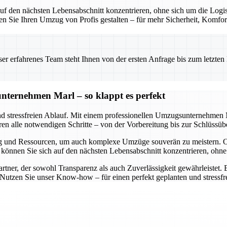
f den nächsten Lebensabschnitt konzentrieren, ohne sich um die Logis
sen Sie Ihren Umzug von Profis gestalten – für mehr Sicherheit, Komfor
 erfahrenes Team steht Ihnen von der ersten Anfrage bis zum letzten Ka
nternehmen Marl – so klappt es perfekt
nd stressfreien Ablauf. Mit einem professionellen Umzugsunternehmen M
eren alle notwendigen Schritte – von der Vorbereitung bis zur Schlüssüb
g und Ressourcen, um auch komplexe Umzüge souverän zu meistern. O
So können Sie sich auf den nächsten Lebensabschnitt konzentrieren, oh
ner, der sowohl Transparenz als auch Zuverlässigkeit gewährleistet. E
. Nutzen Sie unser Know-how – für einen perfekt geplanten und stressf