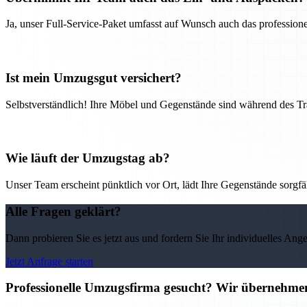
Ja, unser Full-Service-Paket umfasst auf Wunsch auch das professio
Ist mein Umzugsgut versichert?
Selbstverständlich! Ihre Möbel und Gegenstände sind während des Tra
Wie läuft der Umzugstag ab?
Unser Team erscheint pünktlich vor Ort, lädt Ihre Gegenstände sorgfälti
Alle Fragen geklärt?
Dann probieren Sie es jetzt aus und fordern Sie Ihr individuelles Ang
Jetzt Anfrage starten
Professionelle Umzugsfirma gesucht? Wir übernehme