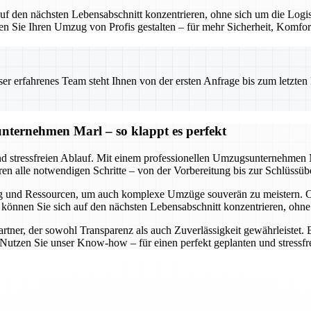
f den nächsten Lebensabschnitt konzentrieren, ohne sich um die Logis
sen Sie Ihren Umzug von Profis gestalten – für mehr Sicherheit, Komfor
 erfahrenes Team steht Ihnen von der ersten Anfrage bis zum letzten Ka
nternehmen Marl – so klappt es perfekt
nd stressfreien Ablauf. Mit einem professionellen Umzugsunternehmen M
eren alle notwendigen Schritte – von der Vorbereitung bis zur Schlüssüb
g und Ressourcen, um auch komplexe Umzüge souverän zu meistern. O
So können Sie sich auf den nächsten Lebensabschnitt konzentrieren, oh
ner, der sowohl Transparenz als auch Zuverlässigkeit gewährleistet. E
. Nutzen Sie unser Know-how – für einen perfekt geplanten und stressf