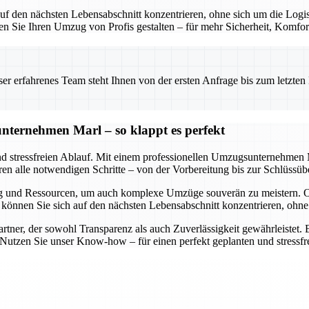
f den nächsten Lebensabschnitt konzentrieren, ohne sich um die Logis
sen Sie Ihren Umzug von Profis gestalten – für mehr Sicherheit, Komfor
 erfahrenes Team steht Ihnen von der ersten Anfrage bis zum letzten Ka
nternehmen Marl – so klappt es perfekt
nd stressfreien Ablauf. Mit einem professionellen Umzugsunternehmen M
eren alle notwendigen Schritte – von der Vorbereitung bis zur Schlüssüb
g und Ressourcen, um auch komplexe Umzüge souverän zu meistern. O
So können Sie sich auf den nächsten Lebensabschnitt konzentrieren, oh
ner, der sowohl Transparenz als auch Zuverlässigkeit gewährleistet. E
. Nutzen Sie unser Know-how – für einen perfekt geplanten und stressf