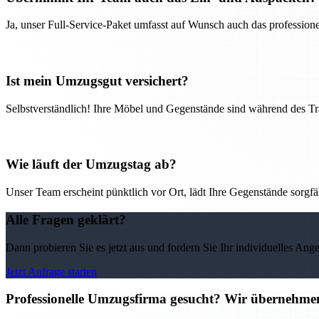
Ja, unser Full-Service-Paket umfasst auf Wunsch auch das professio
Ist mein Umzugsgut versichert?
Selbstverständlich! Ihre Möbel und Gegenstände sind während des Tra
Wie läuft der Umzugstag ab?
Unser Team erscheint pünktlich vor Ort, lädt Ihre Gegenstände sorgfälti
Alle Fragen geklärt?
Dann probieren Sie es jetzt aus und fordern Sie Ihr individuelles Ang
Jetzt Anfrage starten
Professionelle Umzugsfirma gesucht? Wir übernehme