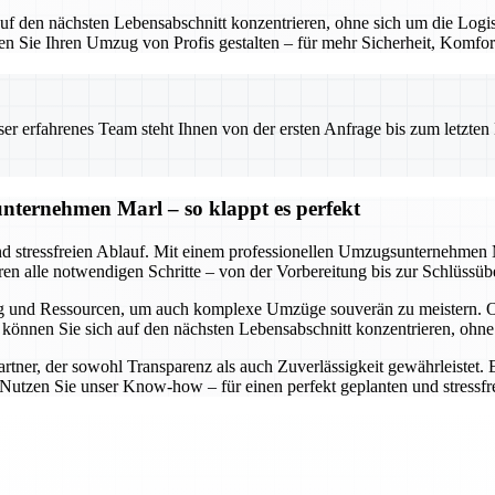
f den nächsten Lebensabschnitt konzentrieren, ohne sich um die Logis
sen Sie Ihren Umzug von Profis gestalten – für mehr Sicherheit, Komfor
 erfahrenes Team steht Ihnen von der ersten Anfrage bis zum letzten Ka
nternehmen Marl – so klappt es perfekt
nd stressfreien Ablauf. Mit einem professionellen Umzugsunternehmen M
eren alle notwendigen Schritte – von der Vorbereitung bis zur Schlüssüb
g und Ressourcen, um auch komplexe Umzüge souverän zu meistern. O
So können Sie sich auf den nächsten Lebensabschnitt konzentrieren, oh
ner, der sowohl Transparenz als auch Zuverlässigkeit gewährleistet. E
. Nutzen Sie unser Know-how – für einen perfekt geplanten und stressf