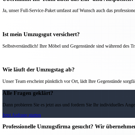
Ja, unser Full-Service-Paket umfasst auf Wunsch auch das professio
Ist mein Umzugsgut versichert?
Selbstverständlich! Ihre Möbel und Gegenstände sind während des Tra
Wie läuft der Umzugstag ab?
Unser Team erscheint pünktlich vor Ort, lädt Ihre Gegenstände sorgfälti
Alle Fragen geklärt?
Dann probieren Sie es jetzt aus und fordern Sie Ihr individuelles Ang
Jetzt Anfrage starten
Professionelle Umzugsfirma gesucht? Wir übernehme