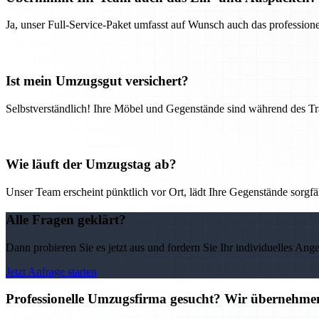
Ja, unser Full-Service-Paket umfasst auf Wunsch auch das professio
Ist mein Umzugsgut versichert?
Selbstverständlich! Ihre Möbel und Gegenstände sind während des Tra
Wie läuft der Umzugstag ab?
Unser Team erscheint pünktlich vor Ort, lädt Ihre Gegenstände sorgfälti
Alle Fragen geklärt?
Dann probieren Sie es jetzt aus und fordern Sie Ihr individuelles Ang
Jetzt Anfrage starten
Professionelle Umzugsfirma gesucht? Wir übernehme