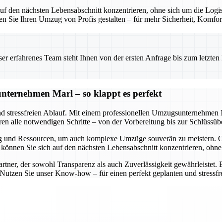
f den nächsten Lebensabschnitt konzentrieren, ohne sich um die Logis
sen Sie Ihren Umzug von Profis gestalten – für mehr Sicherheit, Komfor
 erfahrenes Team steht Ihnen von der ersten Anfrage bis zum letzten Ka
nternehmen Marl – so klappt es perfekt
nd stressfreien Ablauf. Mit einem professionellen Umzugsunternehmen M
eren alle notwendigen Schritte – von der Vorbereitung bis zur Schlüssüb
g und Ressourcen, um auch komplexe Umzüge souverän zu meistern. O
So können Sie sich auf den nächsten Lebensabschnitt konzentrieren, oh
ner, der sowohl Transparenz als auch Zuverlässigkeit gewährleistet. E
. Nutzen Sie unser Know-how – für einen perfekt geplanten und stressf