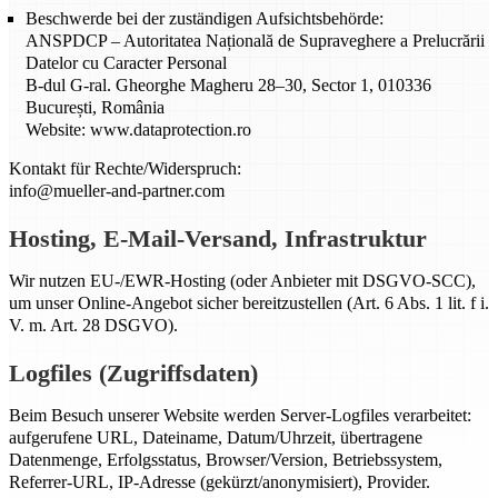
Beschwerde bei der zuständigen Aufsichtsbehörde:
ANSPDCP – Autoritatea Națională de Supraveghere a Prelucrării
Datelor cu Caracter Personal
B-dul G-ral. Gheorghe Magheru 28–30, Sector 1, 010336
București, România
Website: www.dataprotection.ro
Kontakt für Rechte/Widerspruch:
info@mueller-and-partner.com
Hosting, E-Mail-Versand, Infrastruktur
Wir nutzen EU-/EWR-Hosting (oder Anbieter mit DSGVO-SCC),
um unser Online-Angebot sicher bereitzustellen (Art. 6 Abs. 1 lit. f i.
V. m. Art. 28 DSGVO).
Logfiles (Zugriffsdaten)
Beim Besuch unserer Website werden Server-Logfiles verarbeitet:
aufgerufene URL, Dateiname, Datum/Uhrzeit, übertragene
Datenmenge, Erfolgsstatus, Browser/Version, Betriebssystem,
Referrer-URL, IP-Adresse (gekürzt/anonymisiert), Provider.